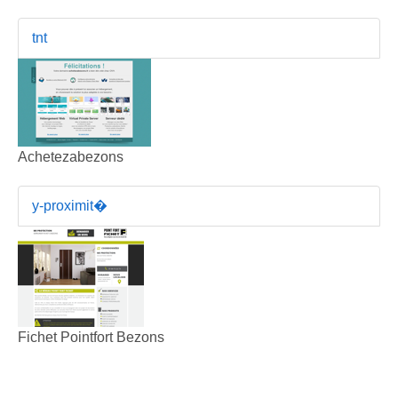
tnt
Achetezabezons
y-proximit�
Fichet Pointfort Bezons